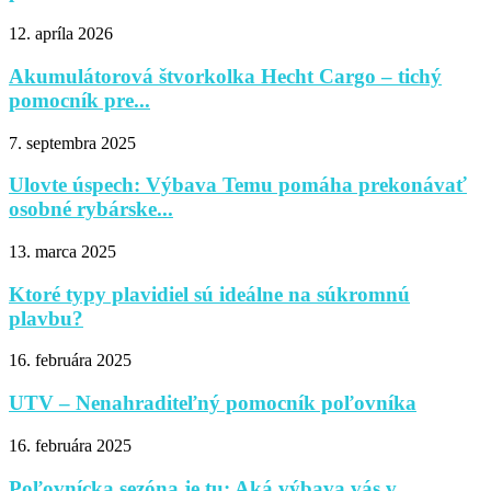
12. apríla 2026
Akumulátorová štvorkolka Hecht Cargo – tichý
pomocník pre...
7. septembra 2025
Ulovte úspech: Výbava Temu pomáha prekonávať
osobné rybárske...
13. marca 2025
Ktoré typy plavidiel sú ideálne na súkromnú
plavbu?
16. februára 2025
UTV – Nenahraditeľný pomocník poľovníka
16. februára 2025
Poľovnícka sezóna je tu: Aká výbava vás v...