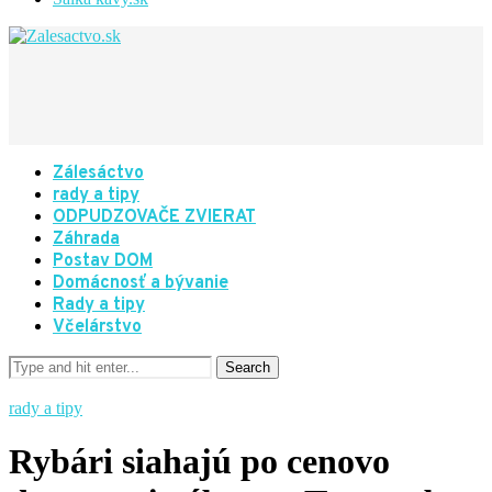
Zálesáctvo
rady a tipy
ODPUDZOVAČE ZVIERAT
Záhrada
Postav DOM
Domácnosť a bývanie
Rady a tipy
Včelárstvo
rady a tipy
Rybári siahajú po cenovo