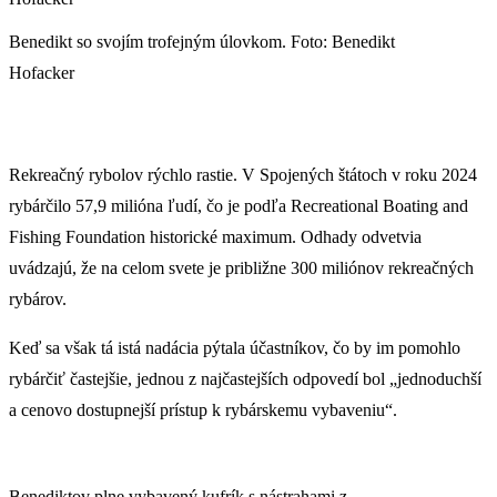
Benedikt so svojím trofejným úlovkom. Foto: Benedikt
Hofacker
Rekreačný rybolov rýchlo rastie. V Spojených štátoch v roku 2024
rybárčilo 57,9 milióna ľudí, čo je podľa Recreational Boating and
Fishing Foundation historické maximum. Odhady odvetvia
uvádzajú, že na celom svete je približne 300 miliónov rekreačných
rybárov.
Keď sa však tá istá nadácia pýtala účastníkov, čo by im pomohlo
rybárčiť častejšie, jednou z najčastejších odpovedí bol „jednoduchší
a cenovo dostupnejší prístup k rybárskemu vybaveniu“.
Benediktov plne vybavený kufrík s nástrahami z