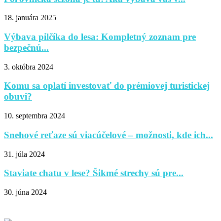
18. januára 2025
Výbava pilčíka do lesa: Kompletný zoznam pre
bezpečnú...
3. októbra 2024
Komu sa oplatí investovať do prémiovej turistickej
obuvi?
10. septembra 2024
Snehové reťaze sú viacúčelové – možnosti, kde ich...
31. júla 2024
Staviate chatu v lese? Šikmé strechy sú pre...
30. júna 2024