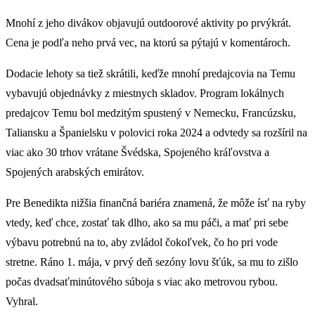
Mnohí z jeho divákov objavujú outdoorové aktivity po prvýkrát.
Cena je podľa neho prvá vec, na ktorú sa pýtajú v komentároch.
Dodacie lehoty sa tiež skrátili, keďže mnohí predajcovia na Temu
vybavujú objednávky z miestnych skladov. Program lokálnych
predajcov Temu bol medzitým spustený v Nemecku, Francúzsku,
Taliansku a Španielsku v polovici roka 2024 a odvtedy sa rozšíril na
viac ako 30 trhov vrátane Švédska, Spojeného kráľovstva a
Spojených arabských emirátov.
Pre Benedikta nižšia finančná bariéra znamená, že môže ísť na ryby
vtedy, keď chce, zostať tak dlho, ako sa mu páči, a mať pri sebe
výbavu potrebnú na to, aby zvládol čokoľvek, čo ho pri vode
stretne. Ráno 1. mája, v prvý deň sezóny lovu šťúk, sa mu to zišlo
počas dvadsaťminútového súboja s viac ako metrovou rybou.
Vyhral.