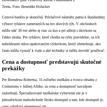
Temu. Foto: Benedikt Hofacker
Cenová bariéra je skutočná. Prívlačové nástrahy patria k štandardnej
výbave rybárov zameraných na lov dravých rýb. V obchodoch
môžu stáť 30 eur alebo aj viac za kus a pri súboji s úlovkom sa
ľahko stratia. Pre rybárov, ktorí chodia na ryby pravidelne, sa ich
nahrádzanie stáva opakovaným výdavkom, ktorý obmedzuje, ako
často môžu vyraziť k vode a aké techniky si môžu dovoliť používať.
Cena a dostupnosť predstavujú skutočné
prekážky
Pre Brendena Robertsa, 31-ročného muškára a tvorcu obsahu z
Centurionu v Južnej Afrike, sa cena a dostupnosť navzájom
znásobujú. Špecializované muškárske vybavenie nie je v
juhoafrickom maloobchode široko dostupné a tam, kde dostupné je,
ceny odrážajú obmedzený trh.