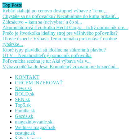
Top Posts
Rybári siahajú po cenovo dostupnej výbave z Temu,...
Chystáte sa na poľovačku? Nezabudnite do kufra pribaliť...
Zálesáctvo – kam sa (ne)vybrať a čo si...
Akumulátorová štvorkolka Hecht Cargo – tichý pomocník pre...
Prečo je štvorkolka ideálny stroj pre vášnivého poľovníka?
Ulovte úspech: Výbava Temu pomáha prekonávať osobné
rybárske...
Ktoré typy plavidiel sú ideálne na súkromnú plavbu?
UTV – Nenahraditeľný pomocník poľovníka
Poľovnícka sezóna je tu: Aká výbava vás v...
Výbava pilčíka do lesa: Kompletný zoznam pre bezpečnú...
KONTAKT
CHCEM INZEROVAŤ
News.sk
BOLD.sk
SEN.sk
Top5.sk
Familia.sk
Gazda.sk
magazinbyvanie.sk
Wellness magazín.sk
cestujte.sk
Šálka kávy.sk