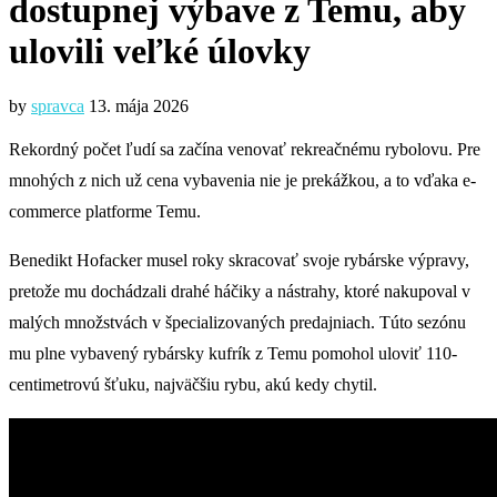
dostupnej výbave z Temu, aby
ulovili veľké úlovky
by
spravca
13. mája 2026
Rekordný počet ľudí sa začína venovať rekreačnému rybolovu. Pre
mnohých z nich už cena vybavenia nie je prekážkou, a to vďaka e-
commerce platforme Temu.
Benedikt Hofacker musel roky skracovať svoje rybárske výpravy,
pretože mu dochádzali drahé háčiky a nástrahy, ktoré nakupoval v
malých množstvách v špecializovaných predajniach. Túto sezónu
mu plne vybavený rybársky kufrík z Temu pomohol uloviť 110-
centimetrovú šťuku, najväčšiu rybu, akú kedy chytil.