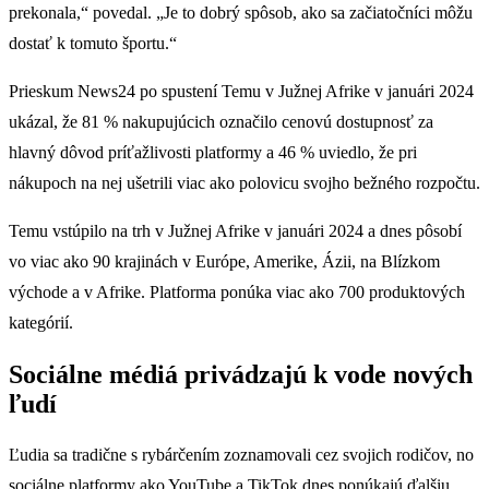
prekonala,“ povedal. „Je to dobrý spôsob, ako sa začiatočníci môžu
dostať k tomuto športu.“
Prieskum News24 po spustení Temu v Južnej Afrike v januári 2024
ukázal, že 81 % nakupujúcich označilo cenovú dostupnosť za
hlavný dôvod príťažlivosti platformy a 46 % uviedlo, že pri
nákupoch na nej ušetrili viac ako polovicu svojho bežného rozpočtu.
Temu vstúpilo na trh v Južnej Afrike v januári 2024 a dnes pôsobí
vo viac ako 90 krajinách v Európe, Amerike, Ázii, na Blízkom
východe a v Afrike. Platforma ponúka viac ako 700 produktových
kategórií.
Sociálne médiá privádzajú k vode nových
ľudí
Ľudia sa tradične s rybárčením zoznamovali cez svojich rodičov, no
sociálne platformy ako YouTube a TikTok dnes ponúkajú ďalšiu