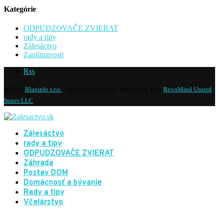
Kategórie
ODPUDZOVAČE ZVIERAT
rady a tipy
Zálesáctvo
Zaujímavosti
Rss
@2020
Blueinfo s.r.o.
- All Right Reserved. Made with ♥ by
RevoMind United
States LLC
Zálesáctvo
rady a tipy
ODPUDZOVAČE ZVIERAT
Záhrada
Postav DOM
Domácnosť a bývanie
Rady a tipy
Včelárstvo