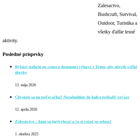
Zalesactvo,
Bushcraft, Survival,
Outdoor, Turistika a
všetky ďalšie lesné
aktivity.
Posledné príspevky
Rybári siahajú po cenovo dostupnej výbave z Temu, aby ulovili veľké
úlovky
13. mája 2026
Chystáte sa na poľovačku? Nezabudnite do kufra pribaliť reťaze
12. apríla 2026
Zálesáctvo – kam sa (ne)vybrať a čo si vziať so sebou?
1. októbra 2025