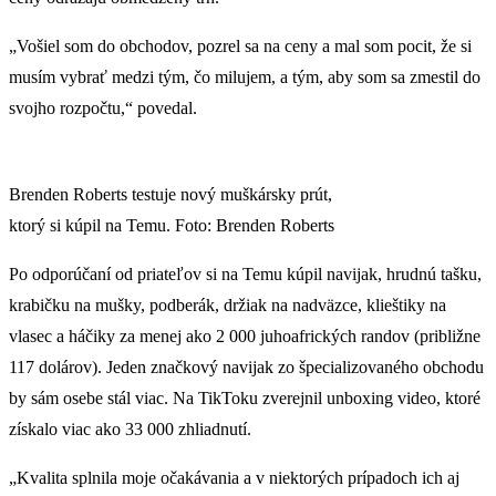
„Vošiel som do obchodov, pozrel sa na ceny a mal som pocit, že si
musím vybrať medzi tým, čo milujem, a tým, aby som sa zmestil do
svojho rozpočtu,“ povedal.
Brenden Roberts testuje nový muškársky prút,
ktorý si kúpil na Temu. Foto: Brenden Roberts
Po odporúčaní od priateľov si na Temu kúpil navijak, hrudnú tašku,
krabičku na mušky, podberák, držiak na nadväzce, klieštiky na
vlasec a háčiky za menej ako 2 000 juhoafrických randov (približne
117 dolárov). Jeden značkový navijak zo špecializovaného obchodu
by sám osebe stál viac. Na TikToku zverejnil unboxing video, ktoré
získalo viac ako 33 000 zhliadnutí.
„Kvalita splnila moje očakávania a v niektorých prípadoch ich aj