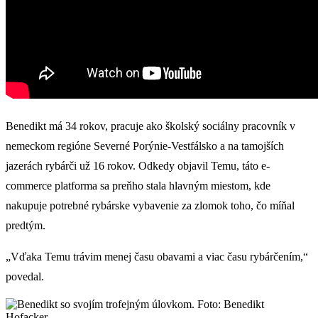
Benedikt má 34 rokov, pracuje ako školský sociálny pracovník v
nemeckom regióne Severné Porýnie-Vestfálsko a na tamojších
jazerách rybárči už 16 rokov. Odkedy objavil Temu, táto e-
commerce platforma sa preňho stala hlavným miestom, kde
nakupuje potrebné rybárske vybavenie za zlomok toho, čo míňal
predtým.
„Vďaka Temu trávim menej času obavami a viac času rybárčením,“
povedal.