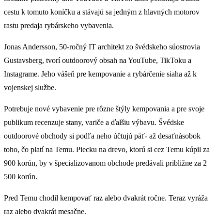
cestu k tomuto koníčku a stávajú sa jedným z hlavných motorov
rastu predaja rybárskeho vybavenia.
Jonas Andersson, 50-ročný IT architekt zo švédskeho súostrovia
Gustavsberg, tvorí outdoorový obsah na YouTube, TikToku a
Instagrame. Jeho vášeň pre kempovanie a rybárčenie siaha až k
vojenskej službe.
Potrebuje nové vybavenie pre rôzne štýly kempovania a pre svoje
publikum recenzuje stany, variče a ďalšiu výbavu. Švédske
outdoorové obchody si podľa neho účtujú päť- až desaťnásobok
toho, čo platí na Temu. Piecku na drevo, ktorú si cez Temu kúpil za
900 korún, by v špecializovanom obchode predávali približne za 2
500 korún.
Pred Temu chodil kempovať raz alebo dvakrát ročne. Teraz vyráža
raz alebo dvakrát mesačne.